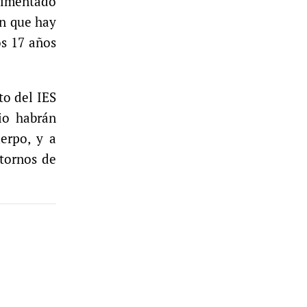
erimentado
an que hay
os 17 años
to del IES
io habrán
erpo, y a
stornos de