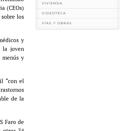
VIVIENDA
ria (CEOs)
VIDEOTECA
 sobre los
VÍAS Y OBRAS
médicos y
 la joven
os menús y
l “con el
trastornos
able de la
ES Faro de
 otros 34