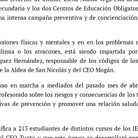
Secundaria y los dos Centros de Educación Obligato
na intensa campaña preventiva y de concienciación
usiones físicas y mentales y en en los problemas 
ulimia o los atracones, está siendo impartida por
ríguez Hernández, responsable de los códigos de l
de la Aldea de San Nicolás y del CEO Mogán.
puso en marcha a mediados del pasado mes de abri
profesorado sobre los riesgos y consecuencias de los 
ctivas de prevención y promover una relación salud
ica a 215 estudiantes de distintos cursos de los I
l CEO Tunte y que este jueves se desarrollará con