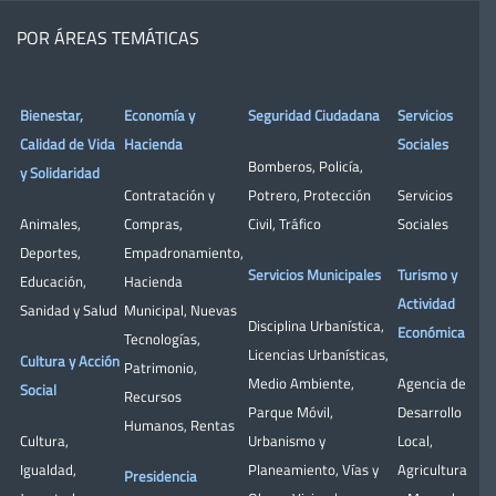
POR ÁREAS TEMÁTICAS
Bienestar,
Economía y
Seguridad Ciudadana
Servicios
Calidad de Vida
Hacienda
Sociales
Bomberos
,
Policía
,
y Solidaridad
Contratación y
Potrero
,
Protección
Servicios
Animales
,
Compras
,
Civil
,
Tráfico
Sociales
Deportes
,
Empadronamiento
,
Servicios Municipales
Turismo y
Educación
,
Hacienda
Actividad
Sanidad y Salud
Municipal
,
Nuevas
Disciplina Urbanística
,
Económica
Tecnologías
,
Licencias Urbanísticas
,
Cultura y Acción
Patrimonio
,
Medio Ambiente
,
Agencia de
Social
Recursos
Parque Móvil
,
Desarrollo
Humanos
,
Rentas
Cultura
,
Urbanismo y
Local
,
Igualdad
,
Planeamiento
,
Vías y
Agricultura
Presidencia