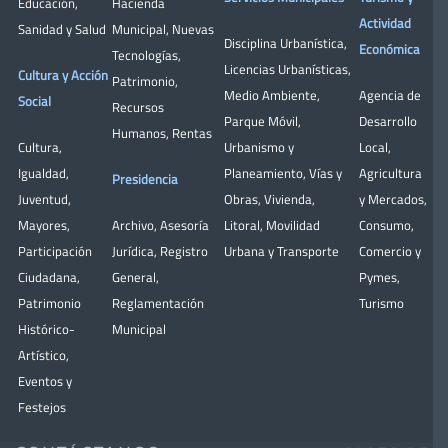
Educación
,
Hacienda
Actividad
Sanidad y Salud
Municipal
,
Nuevas
Disciplina Urbanística
,
Económica
Tecnologías
,
Licencias Urbanísticas
,
Cultura y Acción
Patrimonio
,
Medio Ambiente
,
Agencia de
Social
Recursos
Parque Móvil
,
Desarrollo
Humanos
,
Rentas
Cultura
,
Urbanismo y
Local
,
Igualdad
,
Planeamiento
,
Vías y
Agricultura
Presidencia
Juventud
,
Obras
,
Vivienda
,
y Mercados
,
Mayores
,
Archivo
,
Asesoría
Litoral
,
Movilidad
Consumo
,
Participación
Jurídica
,
Registro
Urbana y Transporte
Comercio y
Ciudadana
,
General
,
Pymes
,
Patrimonio
Reglamentación
Turismo
Histórico-
Municipal
Artístico,
Eventos y
Festejos