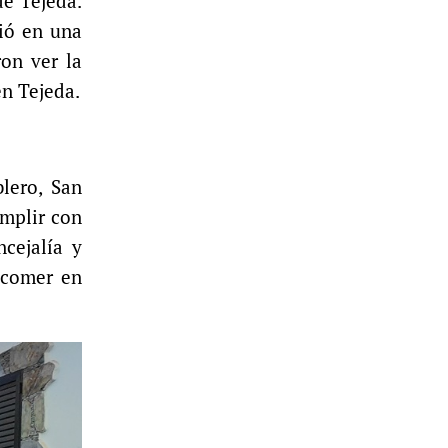
de Tejeda.
tió en una
on ver la
en Tejeda.
blero, San
umplir con
cejalía y
a comer en