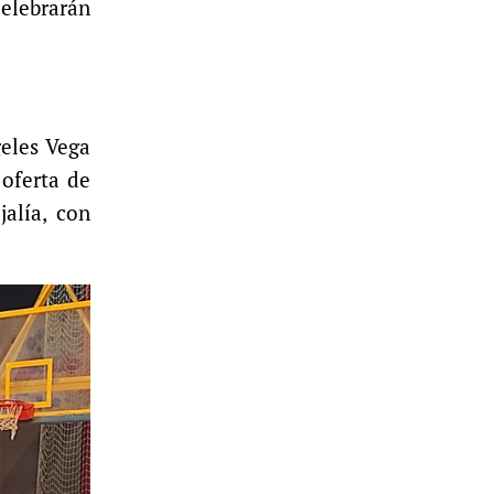
elebrarán
geles Vega
 oferta de
alía, con