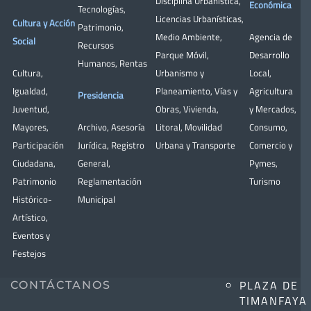
Disciplina Urbanística
,
Económica
Tecnologías
,
Licencias Urbanísticas
,
Cultura y Acción
Patrimonio
,
Medio Ambiente
,
Agencia de
Social
Recursos
Parque Móvil
,
Desarrollo
Humanos
,
Rentas
Cultura
,
Urbanismo y
Local
,
Igualdad
,
Planeamiento
,
Vías y
Agricultura
Presidencia
Juventud
,
Obras
,
Vivienda
,
y Mercados
,
Mayores
,
Archivo
,
Asesoría
Litoral
,
Movilidad
Consumo
,
Participación
Jurídica
,
Registro
Urbana y Transporte
Comercio y
Ciudadana
,
General
,
Pymes
,
Patrimonio
Reglamentación
Turismo
Histórico-
Municipal
Artístico,
Eventos y
Festejos
PLAZA DE
CONTÁCTANOS
TIMANFAYA