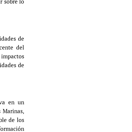
r sobre lo
nidades de
cente del
s impactos
nidades de
iva en un
s Marinas,
ble de los
formación