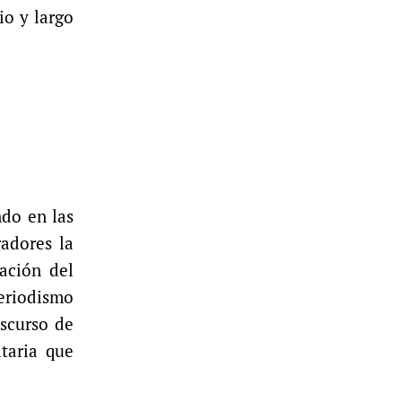
io y largo
ndo en las
gadores la
ación del
periodismo
nscurso de
itaria que