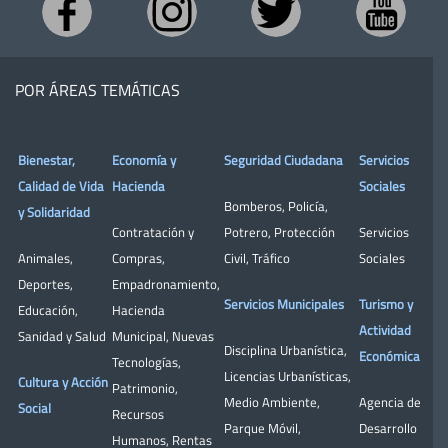
POR ÁREAS TEMÁTICAS
Bienestar,
Economía y
Seguridad Ciudadana
Servicios
Calidad de Vida
Hacienda
Sociales
Bomberos
,
Policía
,
y Solidaridad
Contratación y
Potrero
,
Protección
Servicios
Animales
,
Compras
,
Civil
,
Tráfico
Sociales
Deportes
,
Empadronamiento
,
Servicios Municipales
Turismo y
Educación
,
Hacienda
Actividad
Sanidad y Salud
Municipal
,
Nuevas
Disciplina Urbanística
,
Económica
Tecnologías
,
Licencias Urbanísticas
,
Cultura y Acción
Patrimonio
,
Medio Ambiente
,
Agencia de
Social
Recursos
Parque Móvil
,
Desarrollo
Humanos
,
Rentas