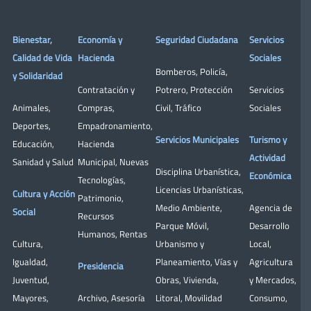
Bienestar,
Economía y
Seguridad Ciudadana
Servicios
Calidad de Vida
Hacienda
Sociales
Bomberos
,
Policía
,
y Solidaridad
Contratación y
Potrero
,
Protección
Servicios
Animales
,
Compras
,
Civil
,
Tráfico
Sociales
Deportes
,
Empadronamiento
,
Servicios Municipales
Turismo y
Educación
,
Hacienda
Actividad
Sanidad y Salud
Municipal
,
Nuevas
Disciplina Urbanística
,
Económica
Tecnologías
,
Licencias Urbanísticas
,
Cultura y Acción
Patrimonio
,
Medio Ambiente
,
Agencia de
Social
Recursos
Parque Móvil
,
Desarrollo
Humanos
,
Rentas
Cultura
,
Urbanismo y
Local
,
Igualdad
,
Planeamiento
,
Vías y
Agricultura
Presidencia
Juventud
,
Obras
,
Vivienda
,
y Mercados
,
Mayores
,
Archivo
,
Asesoría
Litoral
,
Movilidad
Consumo
,