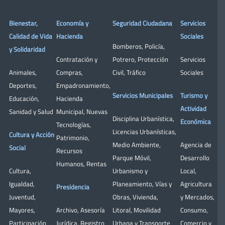
Bienestar,
Economía y
Seguridad Ciudadana
Servicios
Calidad de Vida
Hacienda
Sociales
Bomberos
,
Policía
,
y Solidaridad
Contratación y
Potrero
,
Protección
Servicios
Animales
,
Compras
,
Civil
,
Tráfico
Sociales
Deportes
,
Empadronamiento
,
Servicios Municipales
Turismo y
Educación
,
Hacienda
Actividad
Sanidad y Salud
Municipal
,
Nuevas
Disciplina Urbanística
,
Económica
Tecnologías
,
Licencias Urbanísticas
,
Cultura y Acción
Patrimonio
,
Medio Ambiente
,
Agencia de
Social
Recursos
Parque Móvil
,
Desarrollo
Humanos
,
Rentas
Cultura
,
Urbanismo y
Local
,
Igualdad
,
Planeamiento
,
Vías y
Agricultura
Presidencia
Juventud
,
Obras
,
Vivienda
,
y Mercados
,
Mayores
,
Archivo
,
Asesoría
Litoral
,
Movilidad
Consumo
,
Participación
Jurídica
,
Registro
Urbana y Transporte
Comercio y