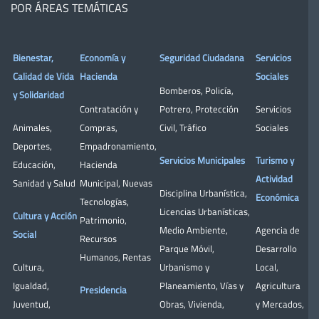
POR ÁREAS TEMÁTICAS
Bienestar,
Economía y
Seguridad Ciudadana
Servicios
Calidad de Vida
Hacienda
Sociales
Bomberos
,
Policía
,
y Solidaridad
Contratación y
Potrero
,
Protección
Servicios
Animales
,
Compras
,
Civil
,
Tráfico
Sociales
Deportes
,
Empadronamiento
,
Servicios Municipales
Turismo y
Educación
,
Hacienda
Actividad
Sanidad y Salud
Municipal
,
Nuevas
Disciplina Urbanística
,
Económica
Tecnologías
,
Licencias Urbanísticas
,
Cultura y Acción
Patrimonio
,
Medio Ambiente
,
Agencia de
Social
Recursos
Parque Móvil
,
Desarrollo
Humanos
,
Rentas
Cultura
,
Urbanismo y
Local
,
Igualdad
,
Planeamiento
,
Vías y
Agricultura
Presidencia
Juventud
,
Obras
,
Vivienda
,
y Mercados
,