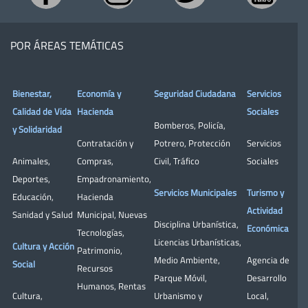
POR ÁREAS TEMÁTICAS
Bienestar,
Economía y
Seguridad Ciudadana
Servicios
Calidad de Vida
Hacienda
Sociales
Bomberos
,
Policía
,
y Solidaridad
Contratación y
Potrero
,
Protección
Servicios
Animales
,
Compras
,
Civil
,
Tráfico
Sociales
Deportes
,
Empadronamiento
,
Servicios Municipales
Turismo y
Educación
,
Hacienda
Actividad
Sanidad y Salud
Municipal
,
Nuevas
Disciplina Urbanística
,
Económica
Tecnologías
,
Licencias Urbanísticas
,
Cultura y Acción
Patrimonio
,
Medio Ambiente
,
Agencia de
Social
Recursos
Parque Móvil
,
Desarrollo
Humanos
,
Rentas
Cultura
,
Urbanismo y
Local
,