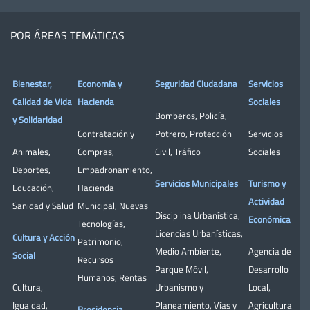
POR ÁREAS TEMÁTICAS
Bienestar,
Economía y
Seguridad Ciudadana
Servicios
Calidad de Vida
Hacienda
Sociales
Bomberos
,
Policía
,
y Solidaridad
Contratación y
Potrero
,
Protección
Servicios
Animales
,
Compras
,
Civil
,
Tráfico
Sociales
Deportes
,
Empadronamiento
,
Servicios Municipales
Turismo y
Educación
,
Hacienda
Actividad
Sanidad y Salud
Municipal
,
Nuevas
Disciplina Urbanística
,
Económica
Tecnologías
,
Licencias Urbanísticas
,
Cultura y Acción
Patrimonio
,
Medio Ambiente
,
Agencia de
Social
Recursos
Parque Móvil
,
Desarrollo
Humanos
,
Rentas
Cultura
,
Urbanismo y
Local
,
Igualdad
,
Planeamiento
,
Vías y
Agricultura
Presidencia