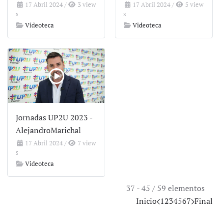
17 Abril 2024
/
3 view
17 Abril 2024
/
5 view
s
s
Videoteca
Videoteca
Jornadas UP2U 2023 -
AlejandroMarichal
17 Abril 2024
/
7 view
s
Videoteca
37 - 45 / 59 elementos
Inicio
1
2
3
4
5
6
7
Final