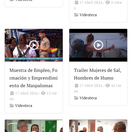
17 Abril 2024
/
5 view
s
Videoteca
Muestra de Empleo, Fo
Trailer Mujeres de Sal,
rmación y Emprendimi
Hombres de Humo
ento de Maspalomas
17 Abril 2024
/
42 vie
ws
17 Abril 2024
/
13 vie
Videoteca
ws
Videoteca