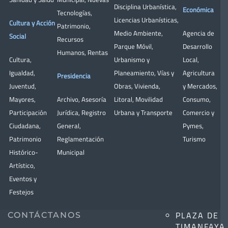
Disciplina Urbanística
,
Económica
Tecnologías
,
Licencias Urbanísticas
,
Cultura y Acción
Patrimonio
,
Medio Ambiente
,
Agencia de
Social
Recursos
Parque Móvil
,
Desarrollo
Humanos
,
Rentas
Cultura
,
Urbanismo y
Local
,
Igualdad
,
Planeamiento
,
Vías y
Agricultura
Presidencia
Juventud
,
Obras
,
Vivienda
,
y Mercados
,
Mayores
,
Archivo
,
Asesoría
Litoral
,
Movilidad
Consumo
,
Participación
Jurídica
,
Registro
Urbana y Transporte
Comercio y
Ciudadana
,
General
,
Pymes
,
Patrimonio
Reglamentación
Turismo
Histórico-
Municipal
Artístico,
Eventos y
Festejos
PLAZA DE
CONTÁCTANOS
TIMANFAYA