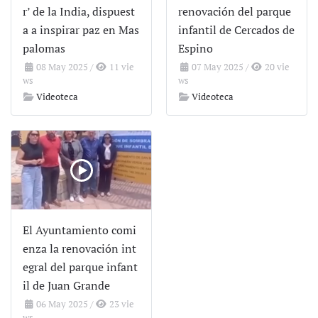
r’ de la India, dispuest
renovación del parque
a a inspirar paz en Mas
infantil de Cercados de
palomas
Espino
08 May 2025
/
11 vie
07 May 2025
/
20 vie
ws
ws
Videoteca
Videoteca
El Ayuntamiento comi
enza la renovación int
egral del parque infant
il de Juan Grande
06 May 2025
/
23 vie
ws