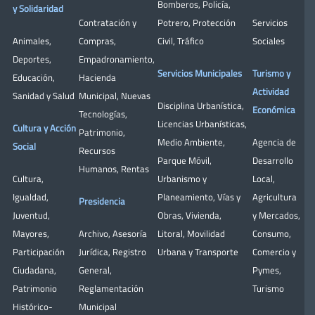
Bomberos
,
Policía
,
y Solidaridad
Contratación y
Potrero
,
Protección
Servicios
Animales
,
Compras
,
Civil
,
Tráfico
Sociales
Deportes
,
Empadronamiento
,
Servicios Municipales
Turismo y
Educación
,
Hacienda
Actividad
Sanidad y Salud
Municipal
,
Nuevas
Disciplina Urbanística
,
Económica
Tecnologías
,
Licencias Urbanísticas
,
Cultura y Acción
Patrimonio
,
Medio Ambiente
,
Agencia de
Social
Recursos
Parque Móvil
,
Desarrollo
Humanos
,
Rentas
Cultura
,
Urbanismo y
Local
,
Igualdad
,
Planeamiento
,
Vías y
Agricultura
Presidencia
Juventud
,
Obras
,
Vivienda
,
y Mercados
,
Mayores
,
Archivo
,
Asesoría
Litoral
,
Movilidad
Consumo
,
Participación
Jurídica
,
Registro
Urbana y Transporte
Comercio y
Ciudadana
,
General
,
Pymes
,
Patrimonio
Reglamentación
Turismo
Histórico-
Municipal