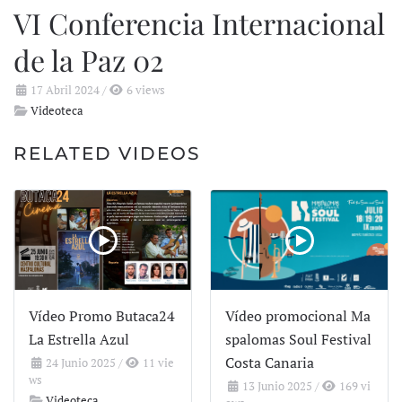
VI Conferencia Internacional
de la Paz 02
17 Abril 2024
/
6 views
Videoteca
RELATED VIDEOS
Vídeo Promo Butaca24
Vídeo promocional Ma
La Estrella Azul
spalomas Soul Festival
Costa Canaria
24 Junio 2025
/
11 vie
ws
13 Junio 2025
/
169 vi
Videoteca