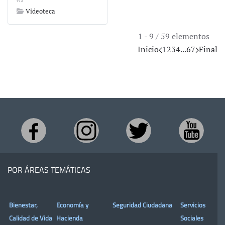
Videoteca
1 - 9 / 59 elementos
Inicio
1
2
3
4
...
6
7
Final
POR ÁREAS TEMÁTICAS
Bienestar,
Economía y
Seguridad Ciudadana
Servicios
Calidad de Vida
Hacienda
Sociales