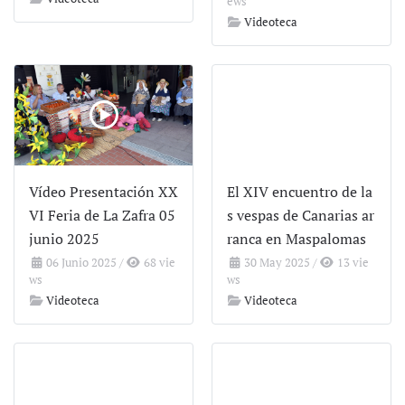
ews
Videoteca
Vídeo Presentación XX
El XIV encuentro de la
VI Feria de La Zafra 05
s vespas de Canarias ar
junio 2025
ranca en Maspalomas
06 Junio 2025
/
68 vie
30 May 2025
/
13 vie
ws
ws
Videoteca
Videoteca