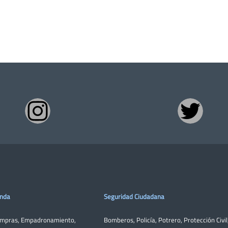
enda
Seguridad Ciudadana
ompras
,
Empadronamiento
,
Bomberos
,
Policía
,
Potrero
,
Protección Civil