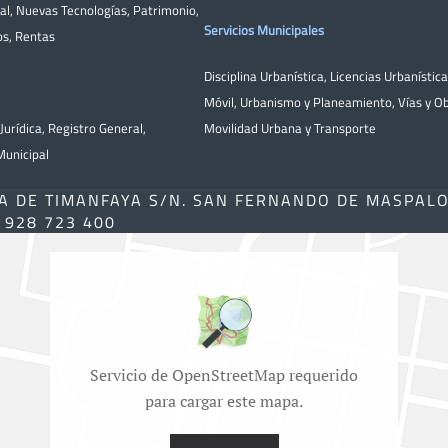
al
,
Nuevas Tecnologías
,
Patrimonio
,
Servicios Municipales
os
,
Rentas
Disciplina Urbanística
,
Licencias Urbanístic
Móvil
,
Urbanismo y Planeamiento
,
Vías y O
Jurídica
,
Registro General
,
Movilidad Urbana y Transporte
unicipal
A DE TIMANFAYA S/N. SAN FERNANDO DE MASPAL
) 928 723 400
Servicio de OpenStreetMap requerido
para cargar este mapa.