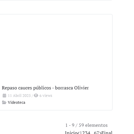
Repaso cauces públicos - borrasca Olivier
11 Abril 2025
/
6 views
Videoteca
1 - 9 / 59 elementos
Inicio
1
2
3
4
...
6
7
Final