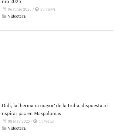
nio 2025
06 Junio 2025
/
69 views
Videoteca
Didi, la ‘hermana mayor’ de la India, dispuesta a i
nspirar paz en Maspalomas
08 May 2025
/
11 views
Videoteca