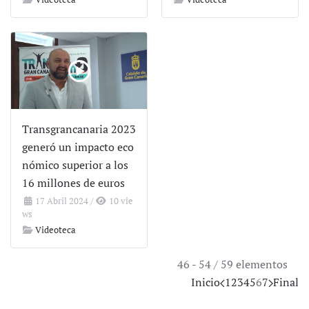
Transgrancanaria 2023
generó un impacto eco
nómico superior a los
16 millones de euros
17 Abril 2024
/
10 vie
ws
Videoteca
46 - 54 / 59 elementos
Inicio
1
2
3
4
5
6
7
Final