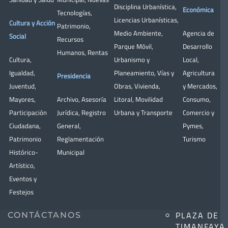
Disciplina Urbanística
,
Económica
Tecnologías
,
Licencias Urbanísticas
,
Cultura y Acción
Patrimonio
,
Medio Ambiente
,
Agencia de
Social
Recursos
Parque Móvil
,
Desarrollo
Humanos
,
Rentas
Cultura
,
Urbanismo y
Local
,
Igualdad
,
Planeamiento
,
Vías y
Agricultura
Presidencia
Juventud
,
Obras
,
Vivienda
,
y Mercados
,
Mayores
,
Archivo
,
Asesoría
Litoral
,
Movilidad
Consumo
,
Participación
Jurídica
,
Registro
Urbana y Transporte
Comercio y
Ciudadana
,
General
,
Pymes
,
Patrimonio
Reglamentación
Turismo
Histórico-
Municipal
Artístico,
Eventos y
Festejos
PLAZA DE
CONTÁCTANOS
TIMANFAYA