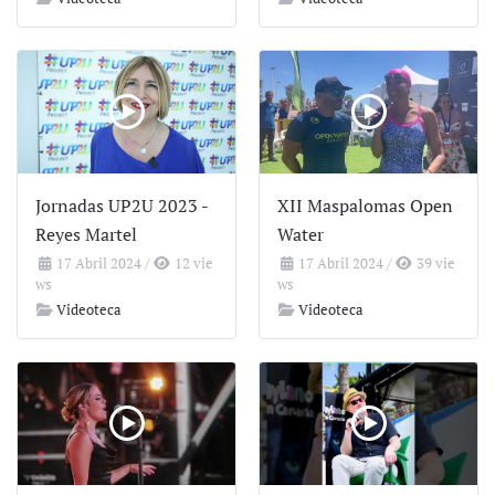
Jornadas UP2U 2023 -
XII Maspalomas Open
Reyes Martel
Water
17 Abril 2024
/
12 vie
17 Abril 2024
/
39 vie
ws
ws
Videoteca
Videoteca