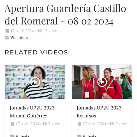
Apertura Guardería Castillo
del Romeral - 08 02 2024
17 Abril 2024
/
12 views
Videoteca
RELATED VIDEOS
Jornadas UP2U 2023 -
Jornadas UP2U 2023 -
Miriam Gutiérrez
Recursos
17 Abril 2024
/
7 view
17 Abril 2024
/
2 view
s
s
Videoteca
Videoteca