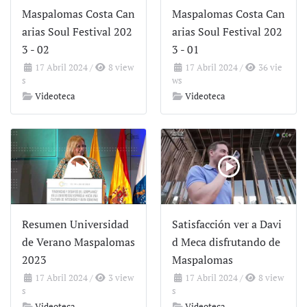
Maspalomas Costa Can
Maspalomas Costa Can
arias Soul Festival 202
arias Soul Festival 202
3 - 02
3 - 01
17 Abril 2024
/
8 view
17 Abril 2024
/
36 vie
s
ws
Videoteca
Videoteca
Resumen Universidad
Satisfacción ver a Davi
de Verano Maspalomas
d Meca disfrutando de
2023
Maspalomas
17 Abril 2024
/
3 view
17 Abril 2024
/
8 view
s
s
Videoteca
Videoteca