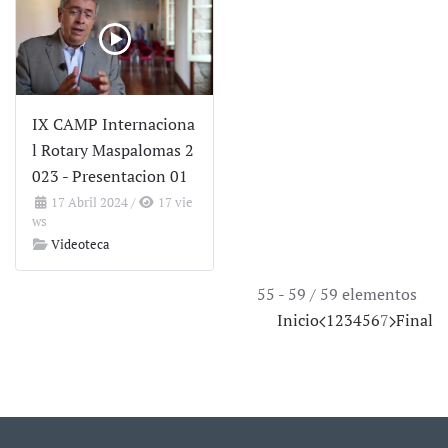
IX CAMP Internaciona
l Rotary Maspalomas 2
023 - Presentacion 01
17 Abril 2024
/
17 vie
ws
Videoteca
55 - 59 / 59 elementos
Inicio
1
2
3
4
5
6
7
Final