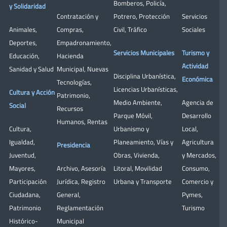
Bomberos
,
Policía
,
y Solidaridad
Contratación y
Potrero
,
Protección
Servicios
Animales
,
Compras
,
Civil
,
Tráfico
Sociales
Deportes
,
Empadronamiento
,
Servicios Municipales
Turismo y
Educación
,
Hacienda
Actividad
Sanidad y Salud
Municipal
,
Nuevas
Disciplina Urbanística
,
Económica
Tecnologías
,
Licencias Urbanísticas
,
Cultura y Acción
Patrimonio
,
Medio Ambiente
,
Agencia de
Social
Recursos
Parque Móvil
,
Desarrollo
Humanos
,
Rentas
Cultura
,
Urbanismo y
Local
,
Igualdad
,
Planeamiento
,
Vías y
Agricultura
Presidencia
Juventud
,
Obras
,
Vivienda
,
y Mercados
,
Mayores
,
Archivo
,
Asesoría
Litoral
,
Movilidad
Consumo
,
Participación
Jurídica
,
Registro
Urbana y Transporte
Comercio y
Ciudadana
,
General
,
Pymes
,
Patrimonio
Reglamentación
Turismo
Histórico-
Municipal