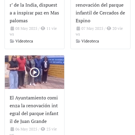
r’ de la India, dispuest
renovación del parque
a a inspirar paz en Mas
infantil de Cercados de
palomas
Espino
08 May 2025
/
11 vie
07 May 2025
/
20 vie
ws
ws
Videoteca
Videoteca
El Ayuntamiento comi
enza la renovación int
egral del parque infant
il de Juan Grande
06 May 2025
/
23 vie
ws