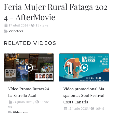
Feria Mujer Rural Fataga 202
4 - AfterMovie
17 Abril 2024
/
11 views
Videoteca
RELATED VIDEOS
Vídeo Promo Butaca24
Vídeo promocional Ma
La Estrella Azul
spalomas Soul Festival
Costa Canaria
24 Junio 2025
/
11 vie
ws
13 Junio 2025
/
169 vi
Videoteca