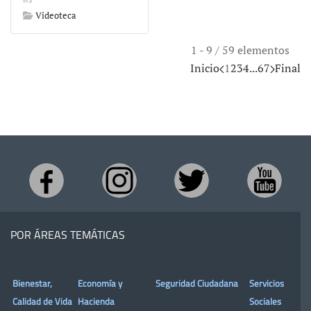
Videoteca
1 - 9 / 59 elementos
Inicio
1
2
3
4
...
6
7
Final
POR ÁREAS TEMÁTICAS
Bienestar,
Economía y
Seguridad Ciudadana
Servicios
Calidad de Vida
Hacienda
Sociales