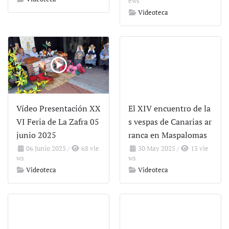
ews
Videoteca
Vídeo Presentación XX
El XIV encuentro de la
VI Feria de La Zafra 05
s vespas de Canarias ar
junio 2025
ranca en Maspalomas
06 Junio 2025
/
68 vie
30 May 2025
/
13 vie
ws
ws
Videoteca
Videoteca