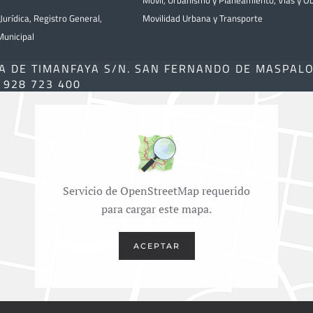
Móvil
,
Urbanismo y Planeamiento
,
Vías y O
Jurídica
,
Registro General
,
Movilidad Urbana y Transporte
unicipal
A DE TIMANFAYA S/N. SAN FERNANDO DE MASPAL
) 928 723 400
Servicio de OpenStreetMap requerido
para cargar este mapa.
ACEPTAR