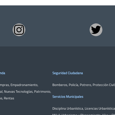
enda
Seguridad Ciudadana
ompras
,
Empadronamiento
,
Bomberos
,
Policía
,
Potrero
,
Protección Civil
al
,
Nuevas Tecnologías
,
Patrimonio
,
Servicios Municipales
os
,
Rentas
Disciplina Urbanística
,
Licencias Urbanístic