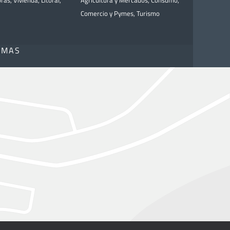
bras
,
Vivienda
,
Litoral
,
Agricultura y Mercados
,
Consumo
,
Comercio y Pymes
,
Turismo
OMAS