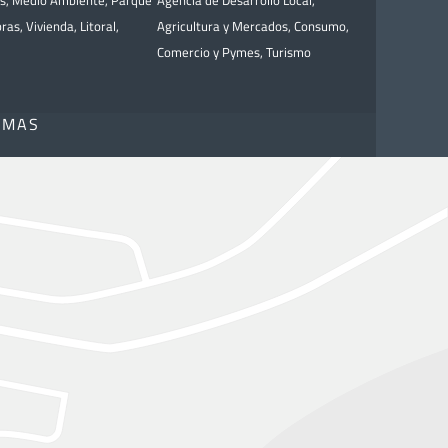
as
,
Medio Ambiente
,
Parque
Agencia de Desarrollo Local
,
bras
,
Vivienda
,
Litoral
,
Agricultura y Mercados
,
Consumo
,
Comercio y Pymes
,
Turismo
OMAS