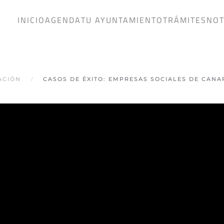
INICIO
AGENDA
TU AYUNTAMIENTO
TRÁMITES
NOT
ACIÓN
CASOS DE ÉXITO: EMPRESAS SOCIALES DE CANA