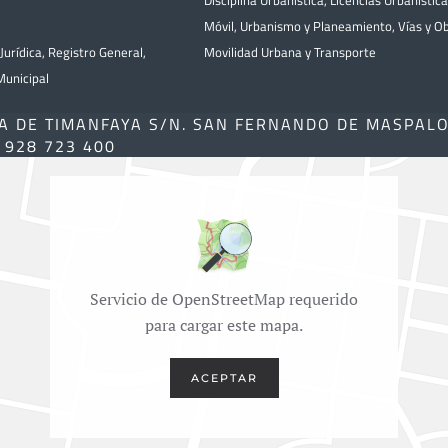
Disciplina Urbanística
,
Licencias Urbanístic
Móvil
,
Urbanismo y Planeamiento
,
Vías y O
Jurídica
,
Registro General
,
Movilidad Urbana y Transporte
unicipal
A DE TIMANFAYA S/N. SAN FERNANDO DE MASPAL
) 928 723 400
Servicio de OpenStreetMap requerido
para cargar este mapa.
ACEPTAR