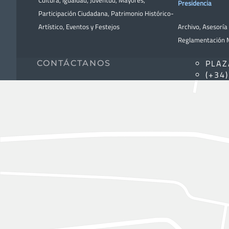
Cultura
,
Igualdad
,
Juventud
,
Mayores
,
Presidencia
Participación Ciudadana
,
Patrimonio Histórico-
Artístico,
Eventos y Festejos
Archivo
,
Asesoría 
Reglamentación M
PLAZ
CONTÁCTANOS
(+34