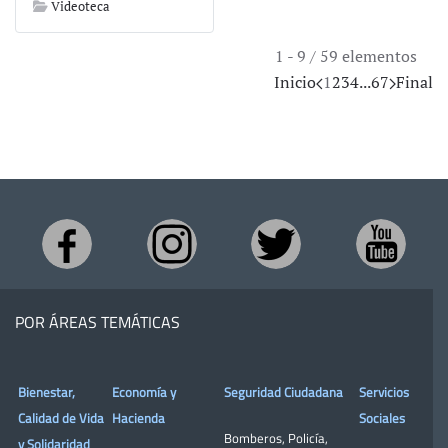
Videoteca
1 - 9 / 59 elementos
Inicio
1
2
3
4
...
6
7
Final
POR ÁREAS TEMÁTICAS
Bienestar,
Economía y
Seguridad Ciudadana
Servicios
Calidad de Vida
Hacienda
Sociales
Bomberos
,
Policía
,
y Solidaridad