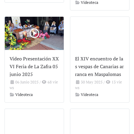
Videoteca
Vídeo Presentación XX
El XIV encuentro de la
VI Feria de La Zafra 05
s vespas de Canarias ar
junio 2025
ranca en Maspalomas
06 Junio 2025
/
68 vie
30 May 2025
/
13 vie
ws
ws
Videoteca
Videoteca