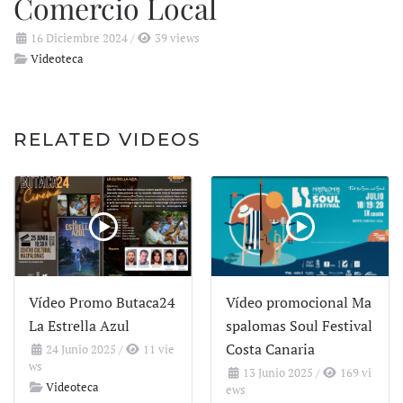
Comercio Local
16 Diciembre 2024
/
39 views
Videoteca
RELATED VIDEOS
Vídeo Promo Butaca24
Vídeo promocional Ma
La Estrella Azul
spalomas Soul Festival
Costa Canaria
24 Junio 2025
/
11 vie
ws
13 Junio 2025
/
169 vi
Videoteca
ews