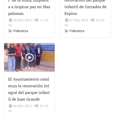
r’ de la India, dispuest
renovación del parque
a a inspirar paz en Mas
infantil de Cercados de
palomas
Espino
08 May 2025
/
11 vie
07 May 2025
/
20 vie
ws
ws
Videoteca
Videoteca
El Ayuntamiento comi
enza la renovación int
egral del parque infant
il de Juan Grande
06 May 2025
/
23 vie
ws