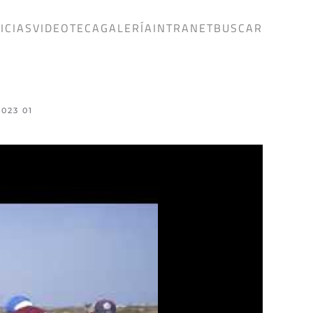
ICIAS
VIDEOTECA
GALERÍA
INTRANET
BUSCAR
023 01