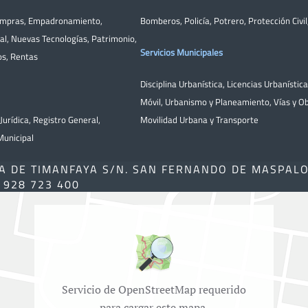
ompras
,
Empadronamiento
,
Bomberos
,
Policía
,
Potrero
,
Protección Civil
al
,
Nuevas Tecnologías
,
Patrimonio
,
Servicios Municipales
os
,
Rentas
Disciplina Urbanística
,
Licencias Urbanístic
Móvil
,
Urbanismo y Planeamiento
,
Vías y O
Jurídica
,
Registro General
,
Movilidad Urbana y Transporte
unicipal
A DE TIMANFAYA S/N. SAN FERNANDO DE MASPAL
) 928 723 400
Servicio de OpenStreetMap requerido
para cargar este mapa.