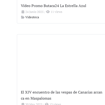
Vídeo Promo Butaca24 La Estrella Azul
24 Junio 2025
/
11 views
Videoteca
El XIV encuentro de las vespas de Canarias arran
ca en Maspalomas
30 May 2025
/
13 views