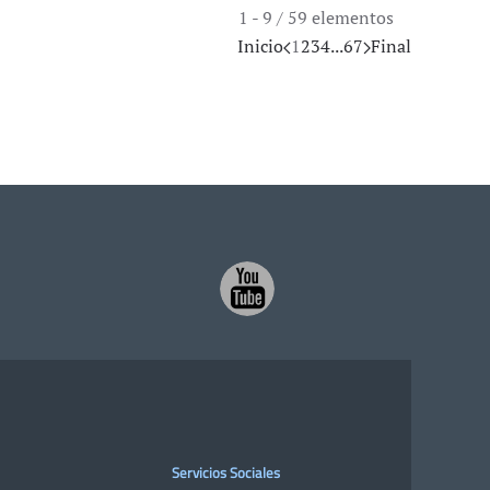
1 - 9 / 59 elementos
Inicio
1
2
3
4
...
6
7
Final
Servicios Sociales