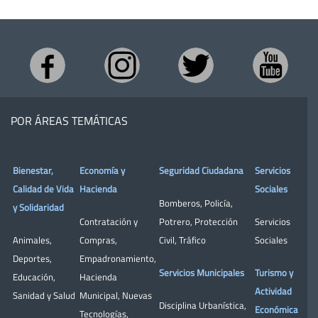
POR ÁREAS TEMÁTICAS
Bienestar,
Economía y
Seguridad Ciudadana
Servicios
Calidad de Vida
Hacienda
Sociales
Bomberos
,
Policía
,
y Solidaridad
Contratación y
Potrero
,
Protección
Servicios
Animales
,
Compras
,
Civil
,
Tráfico
Sociales
Deportes
,
Empadronamiento
,
Servicios Municipales
Turismo y
Educación
,
Hacienda
Actividad
Sanidad y Salud
Municipal
,
Nuevas
Disciplina Urbanística
,
Económica
Tecnologías
,