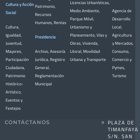
Licencias Urbanísticas
,
Cultura y Acción
Patrimonio
,
Medio Ambiente
,
Agencia de
Social
Recursos
Parque Móvil
,
Desarrollo
Humanos
,
Rentas
Cultura
,
Urbanismo y
Local
,
Igualdad
,
Planeamiento
,
Vías y
Agricultura
Presidencia
Juventud
,
Obras
,
Vivienda
,
y Mercados
,
Mayores
,
Archivo
,
Asesoría
Litoral
,
Movilidad
Consumo
,
Participación
Jurídica
,
Registro
Urbana y Transporte
Comercio y
Ciudadana
,
General
,
Pymes
,
Patrimonio
Reglamentación
Turismo
Histórico-
Municipal
Artístico,
Eventos y
Festejos
PLAZA DE
CONTÁCTANOS
TIMANFAYA
S/N. SAN