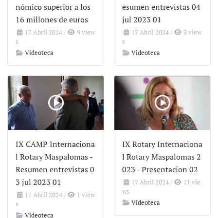
nómico superior a los
esumen entrevistas 04
16 millones de euros
jul 2023 01
17 Abril 2024
/
9 view
17 Abril 2024
/
3 view
s
s
Videoteca
Videoteca
IX CAMP Internaciona
IX Rotary Internaciona
l Rotary Maspalomas -
l Rotary Maspalomas 2
Resumen entrevistas 0
023 - Presentacion 02
3 jul 2023 01
17 Abril 2024
/
11 vie
ws
17 Abril 2024
/
1 view
Videoteca
s
Videoteca