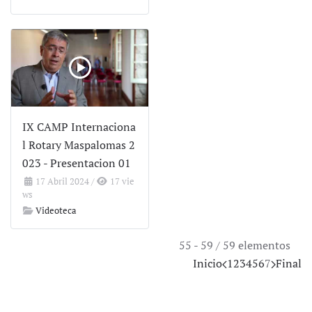
IX CAMP Internaciona
l Rotary Maspalomas 2
023 - Presentacion 01
17 Abril 2024
/
17 vie
ws
Videoteca
55 - 59 / 59 elementos
Inicio
1
2
3
4
5
6
7
Final