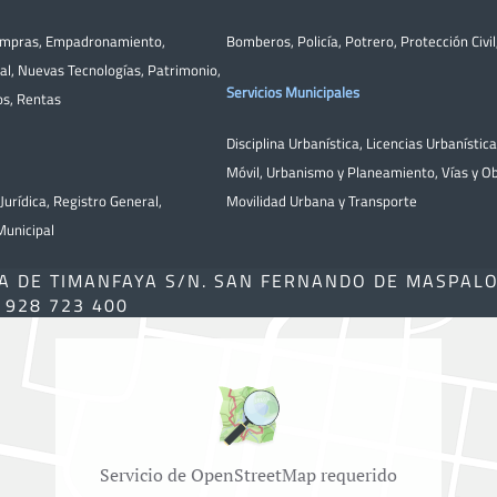
ompras
,
Empadronamiento
,
Bomberos
,
Policía
,
Potrero
,
Protección Civil
al
,
Nuevas Tecnologías
,
Patrimonio
,
Servicios Municipales
os
,
Rentas
Disciplina Urbanística
,
Licencias Urbanístic
Móvil
,
Urbanismo y Planeamiento
,
Vías y O
Jurídica
,
Registro General
,
Movilidad Urbana y Transporte
unicipal
A DE TIMANFAYA S/N. SAN FERNANDO DE MASPAL
) 928 723 400
Servicio de OpenStreetMap requerido