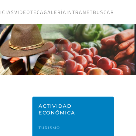
ICIAS
VIDEOTECA
GALERÍA
INTRANET
BUSCAR
ACTIVIDAD
ECONÓMICA
TURISMO