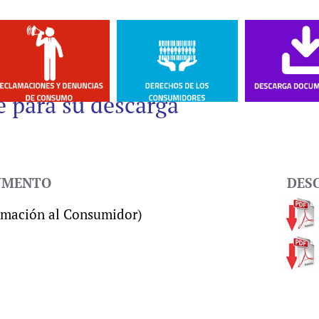
 para su descarga
UMENTO
DES
rmación al Consumidor)