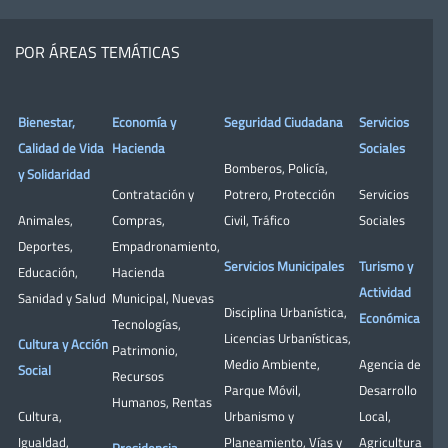
POR ÁREAS TEMÁTICAS
Bienestar,
Economía y
Seguridad Ciudadana
Servicios
Calidad de Vida
Hacienda
Sociales
Bomberos
,
Policía
,
y Solidaridad
Contratación y
Potrero
,
Protección
Servicios
Animales
,
Compras
,
Civil
,
Tráfico
Sociales
Deportes
,
Empadronamiento
,
Servicios Municipales
Turismo y
Educación
,
Hacienda
Actividad
Sanidad y Salud
Municipal
,
Nuevas
Disciplina Urbanística
,
Económica
Tecnologías
,
Licencias Urbanísticas
,
Cultura y Acción
Patrimonio
,
Medio Ambiente
,
Agencia de
Social
Recursos
Parque Móvil
,
Desarrollo
Humanos
,
Rentas
Cultura
,
Urbanismo y
Local
,
Igualdad
,
Planeamiento
,
Vías y
Agricultura