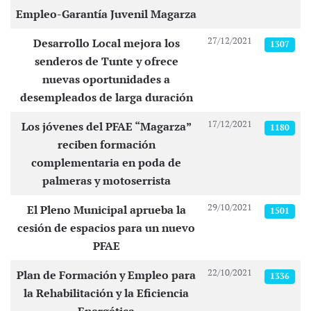
Empleo-Garantía Juvenil Magarza
27/12/2021
Desarrollo Local mejora los
1307
senderos de Tunte y ofrece
nuevas oportunidades a
desempleados de larga duración
17/12/2021
Los jóvenes del PFAE “Magarza”
1180
reciben formación
complementaria en poda de
palmeras y motoserrista
29/10/2021
El Pleno Municipal aprueba la
1501
cesión de espacios para un nuevo
PFAE
22/10/2021
Plan de Formación y Empleo para
1336
la Rehabilitación y la Eficiencia