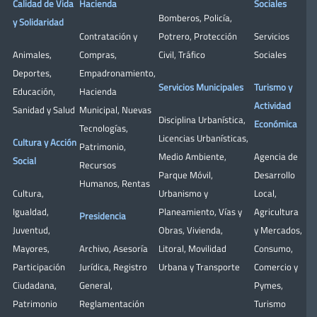
Calidad de Vida
Hacienda
Sociales
Bomberos
,
Policía
,
y Solidaridad
Contratación y
Potrero
,
Protección
Servicios
Animales
,
Compras
,
Civil
,
Tráfico
Sociales
Deportes
,
Empadronamiento
,
Servicios Municipales
Turismo y
Educación
,
Hacienda
Actividad
Sanidad y Salud
Municipal
,
Nuevas
Disciplina Urbanística
,
Económica
Tecnologías
,
Licencias Urbanísticas
,
Cultura y Acción
Patrimonio
,
Medio Ambiente
,
Agencia de
Social
Recursos
Parque Móvil
,
Desarrollo
Humanos
,
Rentas
Cultura
,
Urbanismo y
Local
,
Igualdad
,
Planeamiento
,
Vías y
Agricultura
Presidencia
Juventud
,
Obras
,
Vivienda
,
y Mercados
,
Mayores
,
Archivo
,
Asesoría
Litoral
,
Movilidad
Consumo
,
Participación
Jurídica
,
Registro
Urbana y Transporte
Comercio y
Ciudadana
,
General
,
Pymes
,
Patrimonio
Reglamentación
Turismo