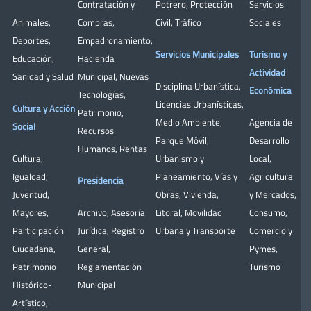
Contratación y
Potrero
,
Protección
Servicios
Animales
,
Compras
,
Civil
,
Tráfico
Sociales
Deportes
,
Empadronamiento
,
Servicios Municipales
Turismo y
Educación
,
Hacienda
Actividad
Sanidad y Salud
Municipal
,
Nuevas
Disciplina Urbanística
,
Económica
Tecnologías
,
Licencias Urbanísticas
,
Cultura y Acción
Patrimonio
,
Medio Ambiente
,
Agencia de
Social
Recursos
Parque Móvil
,
Desarrollo
Humanos
,
Rentas
Cultura
,
Urbanismo y
Local
,
Igualdad
,
Planeamiento
,
Vías y
Agricultura
Presidencia
Juventud
,
Obras
,
Vivienda
,
y Mercados
,
Mayores
,
Archivo
,
Asesoría
Litoral
,
Movilidad
Consumo
,
Participación
Jurídica
,
Registro
Urbana y Transporte
Comercio y
Ciudadana
,
General
,
Pymes
,
Patrimonio
Reglamentación
Turismo
Histórico-
Municipal
Artístico,