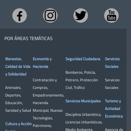
POR ÁREAS TEMÁTICAS
Bienestar,
Economía y
Seguridad Ciudadana
Servicios
Calidad de Vida
Hacienda
Sociales
Bomberos
,
Policía
,
y Solidaridad
Contratación y
Potrero
,
Protección
Servicios
Animales
,
Compras
,
Civil
,
Tráfico
Sociales
Deportes
,
Empadronamiento
,
Servicios Municipales
Turismo y
Educación
,
Hacienda
Actividad
Sanidad y Salud
Municipal
,
Nuevas
Disciplina Urbanística
,
Económica
Tecnologías
,
Licencias Urbanísticas
,
Cultura y Acción
Patrimonio
,
Medio Ambiente
,
Agencia de