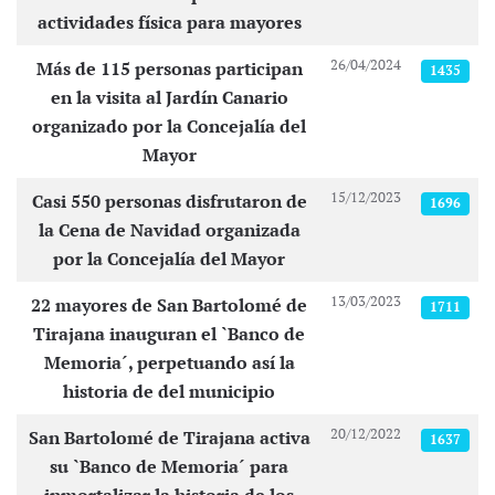
actividades física para mayores
26/04/2024
Más de 115 personas participan
1435
en la visita al Jardín Canario
organizado por la Concejalía del
Mayor
15/12/2023
Casi 550 personas disfrutaron de
1696
la Cena de Navidad organizada
por la Concejalía del Mayor
13/03/2023
22 mayores de San Bartolomé de
1711
Tirajana inauguran el `Banco de
Memoria´, perpetuando así la
historia de del municipio
20/12/2022
San Bartolomé de Tirajana activa
1637
su `Banco de Memoria´ para