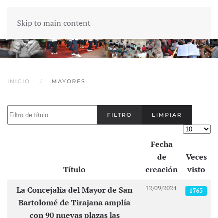
Skip to main content
INICIO
MAYORES
Filtro de título
FILTRO
LIMPIAR
Cantidad
Fecha
de
Veces
Título
creación
visto
Artículos
12/09/2024
La Concejalía del Mayor de San
1765
Bartolomé de Tirajana amplía
con 90 nuevas plazas las