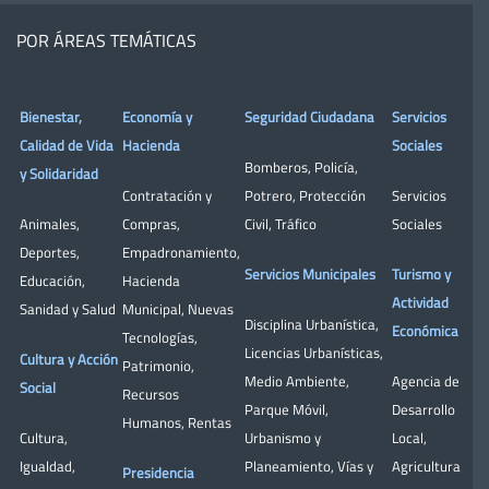
POR ÁREAS TEMÁTICAS
Bienestar,
Economía y
Seguridad Ciudadana
Servicios
Calidad de Vida
Hacienda
Sociales
Bomberos
,
Policía
,
y Solidaridad
Contratación y
Potrero
,
Protección
Servicios
Animales
,
Compras
,
Civil
,
Tráfico
Sociales
Deportes
,
Empadronamiento
,
Servicios Municipales
Turismo y
Educación
,
Hacienda
Actividad
Sanidad y Salud
Municipal
,
Nuevas
Disciplina Urbanística
,
Económica
Tecnologías
,
Licencias Urbanísticas
,
Cultura y Acción
Patrimonio
,
Medio Ambiente
,
Agencia de
Social
Recursos
Parque Móvil
,
Desarrollo
Humanos
,
Rentas
Cultura
,
Urbanismo y
Local
,
Igualdad
,
Planeamiento
,
Vías y
Agricultura
Presidencia