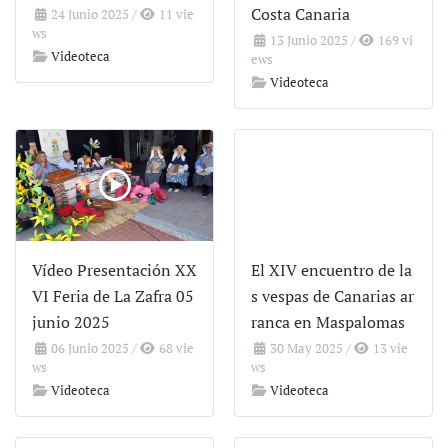
Costa Canaria
24 Junio 2025
/
11 vie
ws
13 Junio 2025
/
169 vi
Videoteca
ews
Videoteca
Vídeo Presentación XX
El XIV encuentro de la
VI Feria de La Zafra 05
s vespas de Canarias ar
junio 2025
ranca en Maspalomas
06 Junio 2025
/
68 vie
30 May 2025
/
13 vie
ws
ws
Videoteca
Videoteca