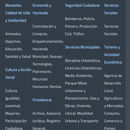
Bienestar,
Economía y
Seguridad Ciudadana
Servicios
Calidad de Vida
Hacienda
Sociales
Bomberos
,
Policía
,
y Solidaridad
Contratación y
Potrero
,
Protección
Servicios
Animales
,
Compras
,
Civil
,
Tráfico
Sociales
Deportes
,
Empadronamiento
,
Servicios Municipales
Turismo y
Educación
,
Hacienda
Actividad
Sanidad y Salud
Municipal
,
Nuevas
Disciplina Urbanística
,
Económica
Tecnologías
,
Licencias Urbanísticas
,
Cultura y Acción
Patrimonio
,
Medio Ambiente
,
Agencia de
Social
Recursos
Parque Móvil
,
Desarrollo
Humanos
,
Rentas
Cultura
,
Urbanismo y
Local
,
Igualdad
,
Planeamiento
,
Vías y
Agricultura
Presidencia
Juventud
,
Obras
,
Vivienda
,
y Mercados
,
Mayores
,
Archivo
,
Asesoría
Litoral
,
Movilidad
Consumo
,
Participación
Jurídica
,
Registro
Urbana y Transporte
Comercio y
Ciudadana
,
General
,
Pymes
,