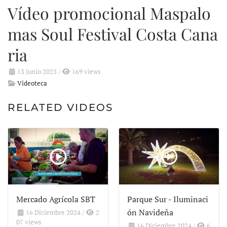
Vídeo promocional Maspalo
mas Soul Festival Costa Cana
ria
13 Junio 2025
/
169 views
Videoteca
RELATED VIDEOS
Mercado Agrícola SBT
Parque Sur - Iluminaci
ón Navideña
16 Diciembre 2024
/
2
07 views
16 Diciembre 2024
/
6