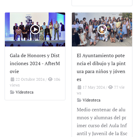
Gala de Honores y Dist
El Ayuntamiento pote
inciones 2024 - AfterM
ncia el dibujo y la pint
ovie
ura para niños y jóven
es
22 Octubre 2024
/
106
views
17 May 2024
/
77 vie
Videoteca
ws
Videoteca
Medio centenar de alu
mnos y alumnas del pr
imer curso del Aula Inf
antil y Juvenil de la Esc