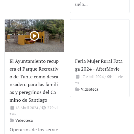
uela...
El Ayuntamiento recup
Feria Mujer Rural Fata
era el Parque Recreativ
ga 2024 - AfterMovie
o de Tunte como desca
17 Abril 2024
/
11 vie
ws
nsadero para las famili
Videoteca
as y peregrinos del Ca
mino de Santiago
18 Abril 2024
/
279 vi
ews
Videoteca
Operarios de los servic