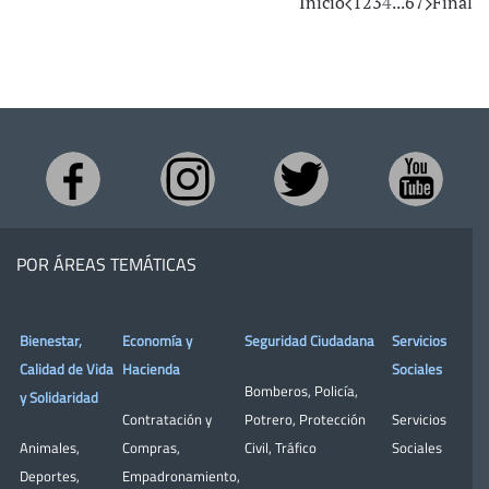
Inicio
1
2
3
4
...
6
7
Final
POR ÁREAS TEMÁTICAS
Bienestar,
Economía y
Seguridad Ciudadana
Servicios
Calidad de Vida
Hacienda
Sociales
Bomberos
,
Policía
,
y Solidaridad
Contratación y
Potrero
,
Protección
Servicios
Animales
,
Compras
,
Civil
,
Tráfico
Sociales
Deportes
,
Empadronamiento
,